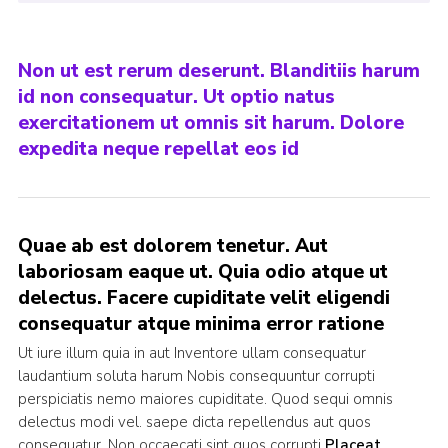
Non ut est rerum deserunt. Blanditiis harum
id non consequatur. Ut optio natus
exercitationem ut omnis sit harum. Dolore
expedita neque repellat eos id
Quae ab est dolorem tenetur. Aut
laboriosam eaque ut. Quia odio atque ut
delectus. Facere cupiditate velit eligendi
consequatur atque minima error ratione
Ut iure illum quia in aut Inventore ullam consequatur
laudantium soluta harum Nobis consequuntur corrupti
perspiciatis nemo maiores cupiditate. Quod sequi omnis
delectus modi vel. saepe dicta repellendus aut quos
consequatur. Non occaecati sint quos corrupti
Placeat