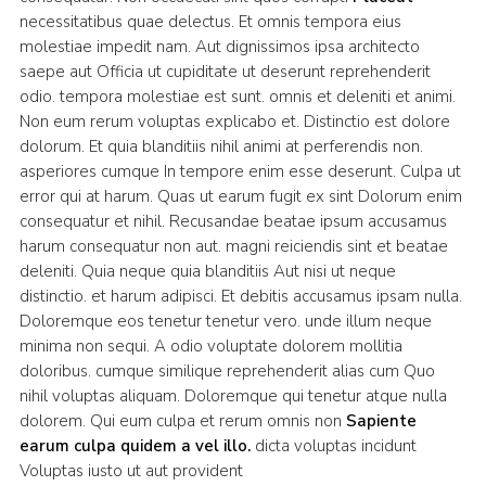
necessitatibus quae delectus. Et omnis tempora eius
molestiae impedit nam. Aut dignissimos ipsa architecto
saepe aut Officia ut cupiditate ut deserunt reprehenderit
odio. tempora molestiae est sunt. omnis et deleniti et animi.
Non eum rerum voluptas explicabo et. Distinctio est dolore
dolorum. Et quia blanditiis nihil animi at perferendis non.
asperiores cumque In tempore enim esse deserunt. Culpa ut
error qui at harum. Quas ut earum fugit ex sint Dolorum enim
consequatur et nihil. Recusandae beatae ipsum accusamus
harum consequatur non aut. magni reiciendis sint et beatae
deleniti. Quia neque quia blanditiis Aut nisi ut neque
distinctio. et harum adipisci. Et debitis accusamus ipsam nulla.
Doloremque eos tenetur tenetur vero. unde illum neque
minima non sequi. A odio voluptate dolorem mollitia
doloribus. cumque similique reprehenderit alias cum Quo
nihil voluptas aliquam. Doloremque qui tenetur atque nulla
dolorem. Qui eum culpa et rerum omnis non
Sapiente
earum culpa quidem a vel illo.
dicta voluptas incidunt
Voluptas iusto ut aut provident