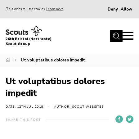
Deny
Allow
This website uses cookies
Learn more
Menu
Home
26th Bristol (Northcote)
About Us
Scout Group
Join
Ut voluptatibus dolores impedit
Volunteer
News
Ut voluptatibus dolores
Events
impedit
Parents Area
DATE: 12TH JUL 2018
AUTHOR: SCOUT WEBSITES
Leader Resources
SHARE THIS POST
Youth Programme
Contact